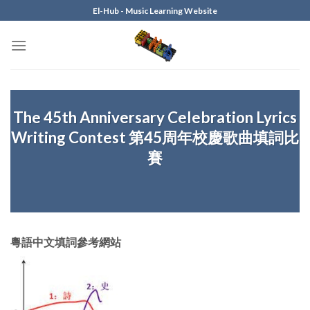
Skip
El-Hub - Music Learning Website
to
content
The 45th Anniversary Celebration Lyrics
Writing Contest 第45周年校慶歌曲填詞比
賽
粵語中文填詞參考網站