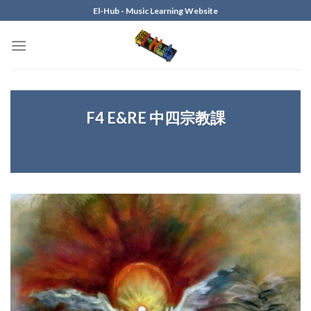
Skip
El-Hub - Music Learning Website
to
content
F4 E&RE 中四宗教課