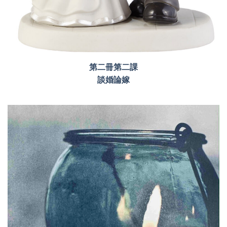
第二冊第二課
談婚論嫁