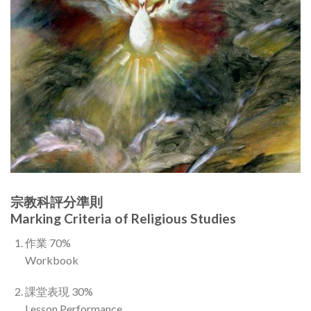
宗教科評分準則
Marking Criteria of Religious Studies
作業 70%
Workbook
課堂表現 30%
Lesson Performance