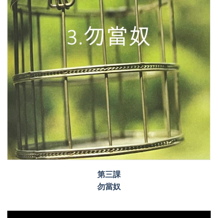
第三課
勿當奴