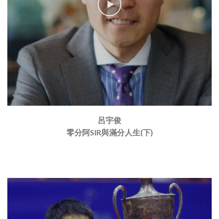
呂宇俊
零分阿SIR與滿分人生(下)