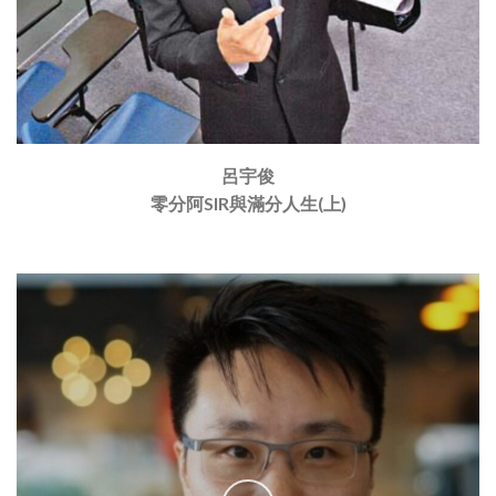
呂宇俊
零分阿SIR與滿分人生(上)