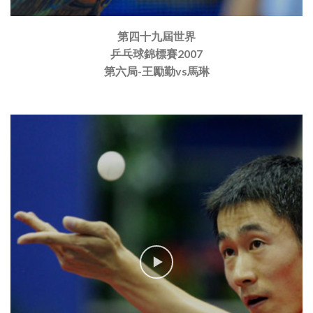
第四十九屆世界
乒乓球錦標賽2007
第六局-王勵勤vs馬琳