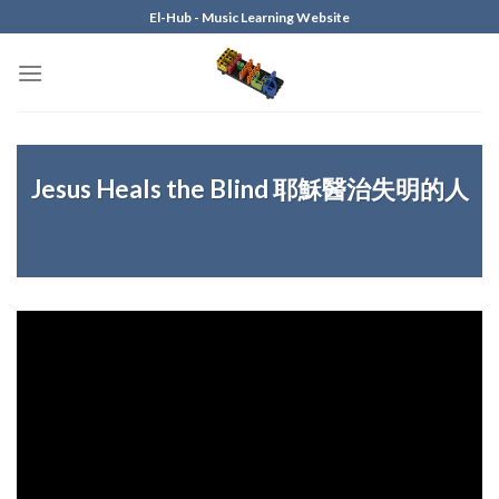
Skip
El-Hub - Music Learning Website
to
content
Jesus Heals the Blind 耶穌醫治失明的人