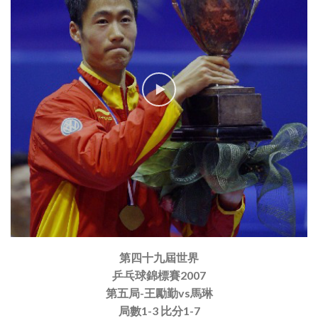
第四十九屆世界
乒乓球錦標賽2007
第五局-王勵勤vs馬琳
局數1-3 比分1-7